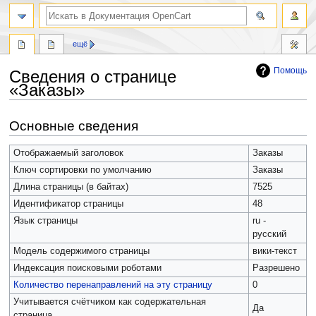
ещё
Помощь
Сведения о странице
«Заказы»
Перейти
Перейти
Основные сведения
к
к
навигации
поиску
Отображаемый заголовок
Заказы
Ключ сортировки по умолчанию
Заказы
Длина страницы (в байтах)
7525
Идентификатор страницы
48
Язык страницы
ru -
русский
Модель содержимого страницы
вики-текст
Индексация поисковыми роботами
Разрешено
Количество перенаправлений на эту страницу
0
Учитывается счётчиком как содержательная
Да
страница