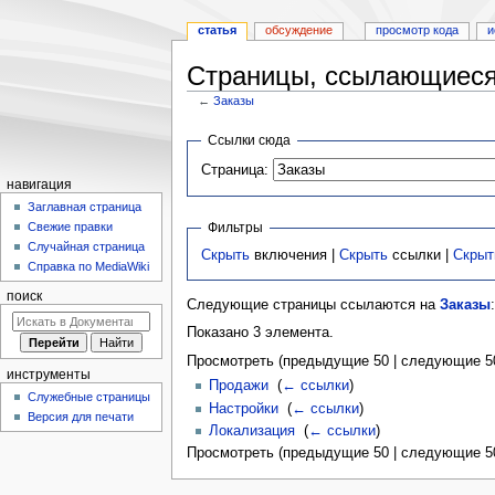
статья
обсуждение
просмотр кода
и
Страницы, ссылающиеся
←
Заказы
Перейти
Перейти
Ссылки сюда
к
к
Страница:
навигации
поиску
навигация
Заглавная страница
Фильтры
Свежие правки
Случайная страница
Скрыть
включения |
Скрыть
ссылки |
Скрыт
Справка по MediaWiki
поиск
Следующие страницы ссылаются на
Заказы
:
Показано 3 элемента.
Просмотреть (предыдущие 50 | следующие 50
инструменты
Продажи
‎
(
← ссылки
)
Служебные страницы
Настройки
‎
(
← ссылки
)
Версия для печати
Локализация
‎
(
← ссылки
)
Просмотреть (предыдущие 50 | следующие 50