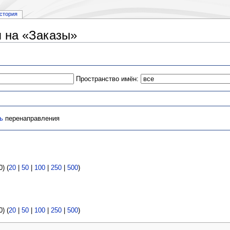
стория
 на «Заказы»
Пространство имён:
ь
перенаправления
) (
20
|
50
|
100
|
250
|
500
)
) (
20
|
50
|
100
|
250
|
500
)