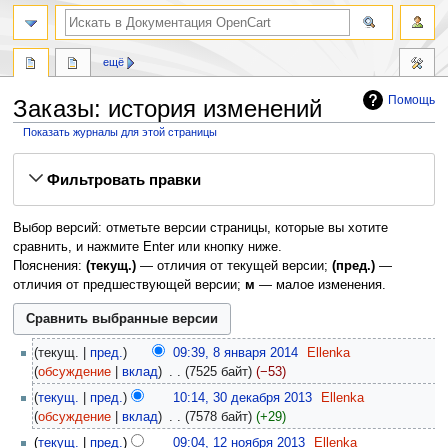
ещё
Помощь
Заказы: история изменений
Показать журналы для этой страницы
Перейти
Перейти
Фильтровать правки
к
к
навигации
поиску
Выбор версий: отметьте версии страницы, которые вы хотите
сравнить, и нажмите Enter или кнопку ниже.
Пояснения:
(текущ.)
— отличия от текущей версии;
(пред.)
—
отличия от предшествующей версии;
м
— малое изменения.
текущ.
пред.
09:39, 8 января 2014
‎
Ellenka
обсуждение
вклад
‎
7525 байт
−53
текущ.
пред.
10:14, 30 декабря 2013
‎
Ellenka
обсуждение
вклад
‎
7578 байт
+29
текущ.
пред.
09:04, 12 ноября 2013
‎
Ellenka