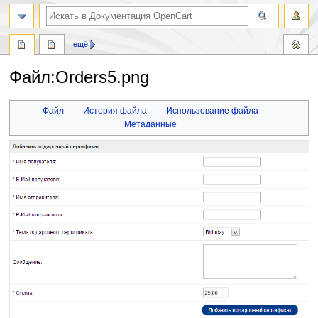
ещё
Файл:Orders5.png
Перейти
Перейти
Файл
История файла
Использование файла
к
к
Метаданные
навигации
поиску