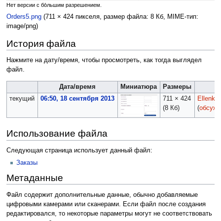
Нет версии с бо́льшим разрешением.
Orders5.png
‎
(711 × 424 пикселя, размер файла: 8 Кб, MIME-тип:
image/png
)
История файла
Нажмите на дату/время, чтобы просмотреть, как тогда выглядел
файл.
Дата/время
Миниатюра
Размеры
У
текущий
06:50, 18 сентября 2013
711 × 424
Ellenka
(8 Кб)
(
обсужд
Использование файла
Следующая страница использует данный файл:
Заказы
Метаданные
Файл содержит дополнительные данные, обычно добавляемые
цифровыми камерами или сканерами. Если файл после создания
редактировался, то некоторые параметры могут не соответствовать