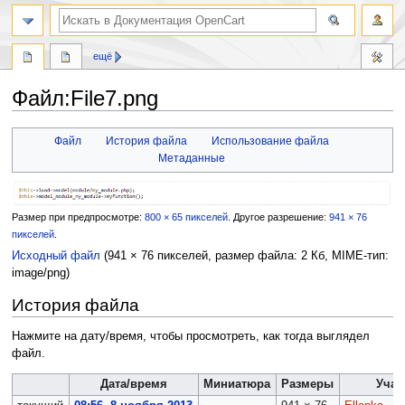
ещё
Файл:File7.png
Перейти
Перейти
Файл
История файла
Использование файла
к
к
Метаданные
навигации
поиску
Размер при предпросмотре:
800 × 65 пикселей
.
Другое разрешение:
941 × 76
пикселей
.
Исходный файл
‎
(941 × 76 пикселей, размер файла: 2 Кб, MIME-тип:
image/png
)
История файла
Нажмите на дату/время, чтобы просмотреть, как тогда выглядел
файл.
Дата/время
Миниатюра
Размеры
Учас