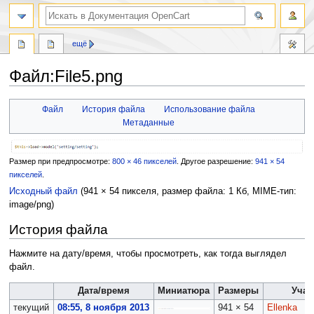
ещё
Файл:File5.png
Перейти
Перейти
Файл
История файла
Использование файла
к
к
Метаданные
навигации
поиску
Размер при предпросмотре:
800 × 46 пикселей
.
Другое разрешение:
941 × 54
пикселей
.
Исходный файл
‎
(941 × 54 пикселя, размер файла: 1 Кб, MIME-тип:
image/png
)
История файла
Нажмите на дату/время, чтобы просмотреть, как тогда выглядел
файл.
Дата/время
Миниатюра
Размеры
Учас
текущий
08:55, 8 ноября 2013
941 × 54
Ellenka