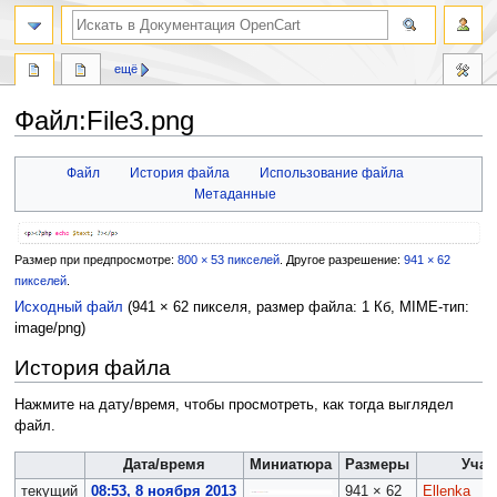
ещё
Файл:File3.png
Перейти
Перейти
Файл
История файла
Использование файла
к
к
Метаданные
навигации
поиску
Размер при предпросмотре:
800 × 53 пикселей
.
Другое разрешение:
941 × 62
пикселей
.
Исходный файл
‎
(941 × 62 пикселя, размер файла: 1 Кб, MIME-тип:
image/png
)
История файла
Нажмите на дату/время, чтобы просмотреть, как тогда выглядел
файл.
Дата/время
Миниатюра
Размеры
Учас
текущий
08:53, 8 ноября 2013
941 × 62
Ellenka