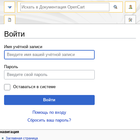
Войти
Перейти
Перейти
Имя учётной записи
к
к
навигации
поиску
Пароль
Оставаться в системе
Войти
Помощь по входу
Сбросить ваш пароль?
навигация
Заглавная страница