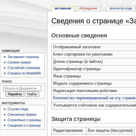
заглавная
обсуждение
просмотр кода
Сведения о странице «З
Перейти
Перейти
Основные сведения
к
к
навигации
поиску
Отображаемый заголовок
навигация
Ключ сортировки по умолчанию
Заглавная страница
Длина страницы (в байтах)
Свежие правки
Случайная страница
Идентификатор страницы
Справка по MediaWiki
Язык страницы
поиск
Модель содержимого страницы
Индексация поисковыми роботами
Количество перенаправлений на эту страни
инструменты
Учитывается счётчиком как содержательная
Ссылки сюда
Связанные правки
Защита страницы
Служебные страницы
Сведения о странице
Редактирование
Без защиты (бессрочно)