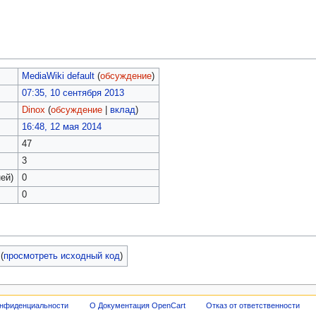
MediaWiki default
(
обсуждение
)
07:35, 10 сентября 2013
Dinox
(
обсуждение
|
вклад
)
16:48, 12 мая 2014
47
3
ей)
0
0
(
просмотреть исходный код
)
онфиденциальности
О Документация OpenCart
Отказ от ответственности