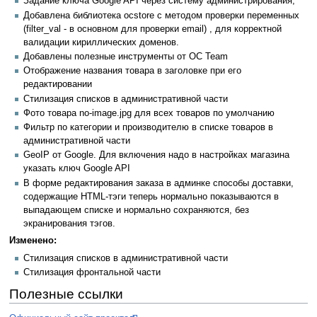
Задание ключа Google API через систему администрирования;
Добавлена библиотека ocstore с методом проверки переменных
(filter_val - в основном для проверки email) , для корректной
валидации кириллических доменов.
Добавлены полезные инструменты от OC Team
Отображение названия товара в заголовке при его
редактировании
Стилизация списков в административной части
Фото товара no-image.jpg для всех товаров по умолчанию
Фильтр по категории и производителю в списке товаров в
административной части
GeoIP от Google. Для включения надо в настройках магазина
указать ключ Google API
В форме редактирования заказа в админке способы доставки,
содержащие HTML-тэги теперь нормально показываются в
выпадающем списке и нормально сохраняются, без
экранирования тэгов.
Изменено:
Стилизация списков в административной части
Стилизация фронтальной части
Полезные ссылки