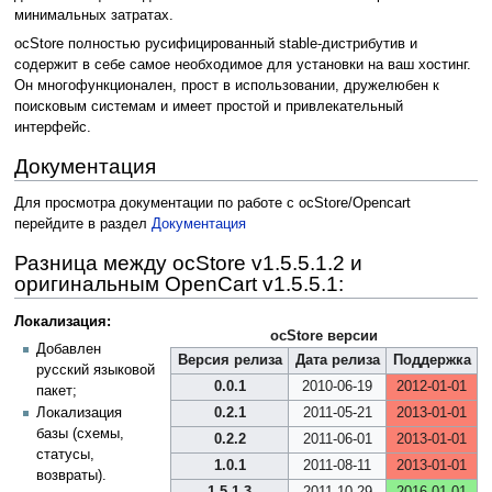
минимальных затратах.
ocStore полностью русифицированный stable-дистрибутив и
содержит в себе самое необходимое для установки на ваш хостинг.
Он многофункционален, прост в использовании, дружелюбен к
поисковым системам и имеет простой и привлекательный
интерфейс.
Документация
Для просмотра документации по работе с ocStore/Opencart
перейдите в раздел
Документация
Разница между ocStore v1.5.5.1.2 и
оригинальным OpenCart v1.5.5.1:
Локализация:
ocStore версии
Добавлен
Версия релиза
Дата релиза
Поддержка
русский языковой
0.0.1
2010-06-19
2012-01-01
пакет;
0.2.1
2011-05-21
2013-01-01
Локализация
базы (схемы,
0.2.2
2011-06-01
2013-01-01
статусы,
1.0.1
2011-08-11
2013-01-01
возвраты).
1.5.1.3
2011-10-29
2016-01-01