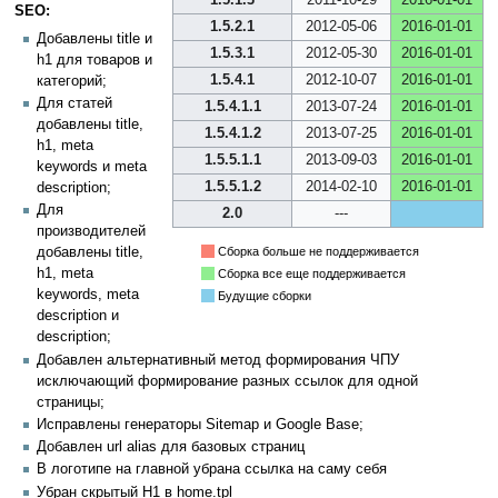
SEO:
1.5.2.1
2012-05-06
2016-01-01
Добавлены title и
1.5.3.1
2012-05-30
2016-01-01
h1 для товаров и
1.5.4.1
2012-10-07
2016-01-01
категорий;
Для статей
1.5.4.1.1
2013-07-24
2016-01-01
добавлены title,
1.5.4.1.2
2013-07-25
2016-01-01
h1, meta
1.5.5.1.1
2013-09-03
2016-01-01
keywords и meta
1.5.5.1.2
2014-02-10
2016-01-01
description;
Для
2.0
---
производителей
Сборка больше не поддерживается
добавлены title,
h1, meta
Сборка все еще поддерживается
keywords, meta
Будущие сборки
description и
description;
Добавлен альтернативный метод формирования ЧПУ
исключающий формирование разных ссылок для одной
страницы;
Исправлены генераторы Sitemap и Google Base;
Добавлен url alias для базовых страниц
В логотипе на главной убрана ссылка на саму себя
Убран скрытый H1 в home.tpl