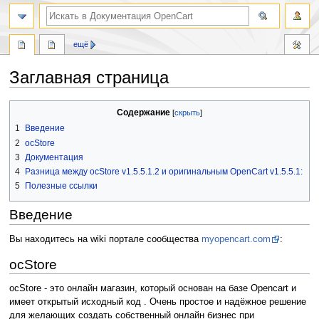
ещё
Заглавная страница
Перейти
Перейти
Содержание
к
к
1
Введение
навигации
поиску
2
ocStore
3
Документация
4
Разница между ocStore v1.5.5.1.2 и оригинальным OpenCart v1.5.5.1:
5
Полезные ссылки
Введение
Вы находитесь на wiki портале сообщества
myopencart.com
:
ocStore
ocStore - это онлайн магазин, который основан на базе Opencart и
имеет открытый исходный код . Очень простое и надёжное решение
для желающих создать собственный онлайн бизнес при