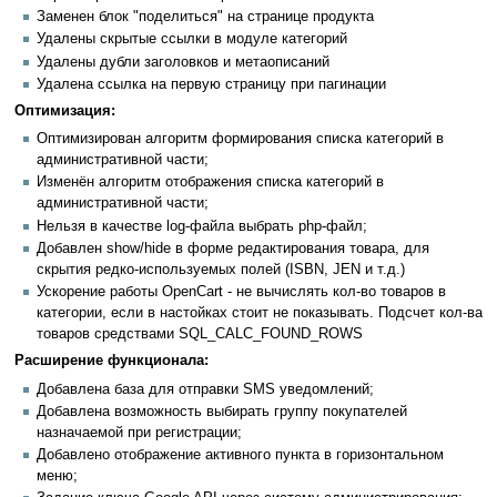
Заменен блок "поделиться" на странице продукта
Удалены cкрытые ссылки в модуле категорий
Удалены дубли заголовков и метаописаний
Удалена ссылка на первую страницу при пагинации
Оптимизация:
Оптимизирован алгоритм формирования списка категорий в
административной части;
Изменён алгоритм отображения списка категорий в
административной части;
Нельзя в качестве log-файла выбрать php-файл;
Добавлен show/hide в форме редактирования товара, для
скрытия редко-используемых полей (ISBN, JEN и т.д.)
Ускорение работы OpenCart - не вычислять кол-во товаров в
категории, если в настойках стоит не показывать. Подсчет кол-ва
товаров средствами SQL_CALC_FOUND_ROWS
Расширение функционала:
Добавлена база для отправки SMS уведомлений;
Добавлена возможность выбирать группу покупателей
назначаемой при регистрации;
Добавлено отображение активного пункта в горизонтальном
меню;